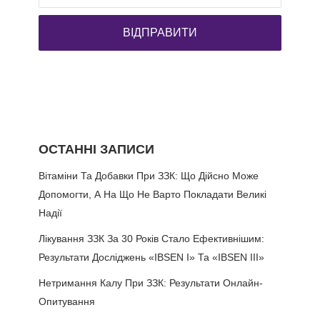
ОСТАННІ ЗАПИСИ
Вітаміни Та Добавки При ЗЗК: Що Дійсно Може
Допомогти, А На Що Не Варто Покладати Великі
Надії
Лікування ЗЗК За 30 Років Стало Ефективнішим:
Результати Досліджень «IBSEN I» Та «IBSEN III»
Нетримання Калу При ЗЗК: Результати Онлайн-
Опитування