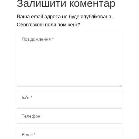
Залишити коментар
захворювань й досі залишається
невизначеною.
Ваша email адреса не буде опублікована.
Обов'язкові поля помічені.
*