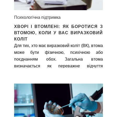
Психологічна підтримка
ХВОРІ І ВТОМЛЕНІ: ЯК БОРОТИСЯ З
ВТОМОЮ, КОЛИ У ВАС ВИРАЗКОВИЙ
КОЛІТ
Для тих, хто має виразковий коліт (ВК), втома
може бути фізичною, психічною або
поєднанням обох. Загальна втома
визначається як переважне відчуття
тривалої втоми, нестачі енергії або почуття
виснаження, яке не полегшується після
відпочинку або сну. Цей стан погіршується,
коли загострюється хвороба, та
покращується, коли наступає ремісія, але
ситуація може привести до наслідків, з якими
може бути важко впоратися.