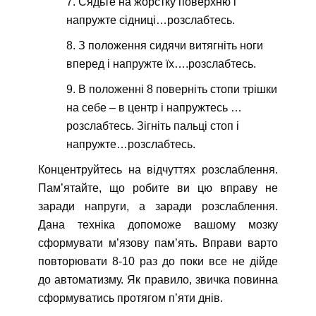
Сядьте на жорстку поверхню і
напружте сідниці…розслабтесь.
З положення сидячи витягніть ноги
вперед і напружте їх….розслабтесь.
В положенні 8 поверніть стопи трішки
на себе – в центр і напружтесь …
розслабтесь. Зігніть пальці стоп і
напружте…розслабтесь.
Концентруйтесь на відчуттях розслаблення.
Пам’ятайте, що робите ви цю вправу не
заради напруги, а заради розслаблення.
Дана техніка допоможе вашому мозку
сформувати м’язову пам’ять. Вправи варто
повторювати 8-10 раз до поки все не дійде
до автоматизму. Як правило, звичка повинна
сформуватись протягом п’яти днів.