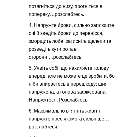
потягніться до низу, прогніться в
попереку…розслабтесь.
Напружте брови, сильно заплющте
очі й зведіть брови до перенісся,
зморщить лоба, затисніть щелепи та
розведіть кути рота в
сторони….розслабтесь.
Уявіть собі, що нахиляєте голову
вперед, але не можете це зробити, бо
ніби впираєтесь в перешкоду: шия
напружена, а голова зафіксована.
Напружтеся. Розслабтесь.
Максимально втягніть живіт і
напружте прес якомога сильніше…
розслабтеся.