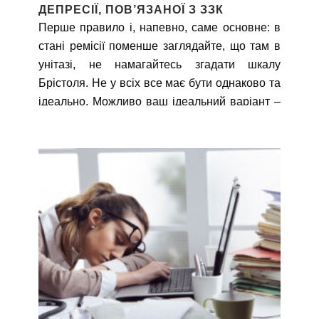
ДЕПРЕСІЇ, ПОВ’ЯЗАНОЇ З ЗЗК
Перше правило і, напевно, саме основне: в
стані ремісії поменше заглядайте, що там в
унітазі, не намагайтесь згадати шкалу
Брістоля. Не у всіх все має бути однаково та
ідеально. Можливо ваш ідеальний варіант –
це п’ятий або шостий. Звичайно, при появі
крові та слизу варто і подивитись. Але якщо
ремісія, то перестаньте «ковирятися» у своїх
«результатах» харчування. Спочатку це буде
важко вдаватися. Але, з практикою ви
побачите, що рівень тривоги значно
зменшиться.