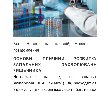
Блог
,
Новини на головній
,
Новини та
повідомлення
ОСНОВНІ ПРИЧИНИ РОЗВИТКУ
ЗАПАЛЬНИХ ЗАХВОРЮВАНЬ
КИШЕЧНИКА
Незважаючи на те, що запальні
захворювання кишечника (ЗЗК) знаходяться
у фокусі уваги лікарів вже досить багато часу
(неспецифічний виразковий коліт (НВК)
описано в середині 1800 рр., хворобу Крону
(ХК) трохи пізніше – у 1932р.), етіологія