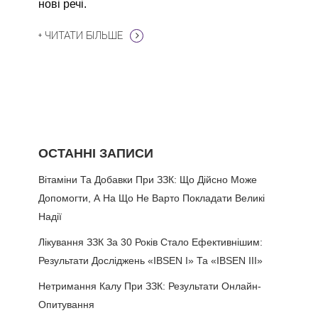
нові речі.
+ ЧИТАТИ БІЛЬШЕ
ОСТАННІ ЗАПИСИ
Вітаміни Та Добавки При ЗЗК: Що Дійсно Може
Допомогти, А На Що Не Варто Покладати Великі
Надії
Лікування ЗЗК За 30 Років Стало Ефективнішим:
Результати Досліджень «IBSEN I» Та «IBSEN III»
Нетримання Калу При ЗЗК: Результати Онлайн-
Опитування