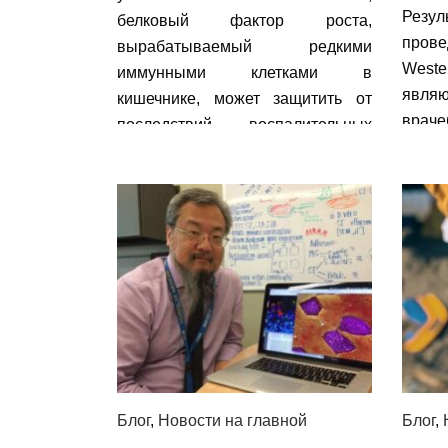
Резул
белковый фактор роста,
прове
вырабатываемый редкими
Weste
иммунными клетками в
явля
кишечнике, может защитить от
враче
последствий воспалительных
Крона
заболеваний кишечника (далее
основ
ВЗК).
воспа
Блог
,
Новости на главной
Блог
,