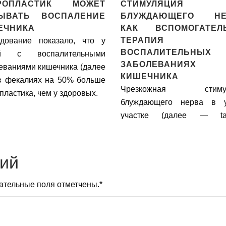
РОПЛАСТИК МОЖЕТ
СТИМУЛЯЦИЯ
ЫВАТЬ ВОСПАЛЕНИЕ
БЛУЖДАЮЩЕГО НЕ
ЕЧНИКА
КАК ВСПОМОГАТЕЛ
ТЕРАПИЯ П
дование показало, что у
ВОСПАЛИТЕЛЬНЫХ
й с воспалительными
ЗАБОЛЕВАНИЯХ
еваниями кишечника (далее
КИШЕЧНИКА
в фекалиях на 50% больше
Чрезкожная стимул
пластика, чем у здоровых.
блуждающего нерва в 
участке (далее — ta
безопасна и эффекти
качестве вспомогате
терапии как для детей, так
рий
молодых людей с лег
умеренным тече
зательные поля отметчены.
*
воспалительного заболе
кишечника (далее ВЗК), по
пилотное исследование.