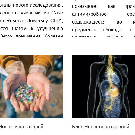
ьтаты нового исследования,
показывает, как трикл
денного учеными из Сase
антимикробное сред
rn Reserve University США,
содержащееся во мн
ются шагом к улучшению
предметах обихода, вк
бного понимания болезни
некоторые зубные п
 и факторов, лежащих в ее
игрушки и тысячи д
е и приводящих к развитию
продуктов, может вы
ления кишечной стенки.
воспаление кишечника.
Новости на главной
Блог
,
Новости на главной