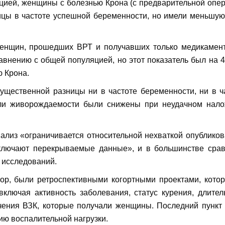
цией, женщины с болезнью Крона (с предварительной опе
ицы в частоте успешной беременности, но имели меньшую
енщин, прошедших ВРТ и получавших только медикамен
авнению с общей популяцией, но этот показатель был на 
ю Крона.
щественной разницы ни в частоте беременности, ни в ч
ели живорождаемости были снижены при неудачном нал
нализ «ограничивается относительной нехваткой опублико
включают перекрываемые данные», и в большинстве сра
 исследований.
зор, были ретроспективными когортными проектами, кото
ключая активность заболевания, статус курения, длител
ечения ВЗК, которые получали женщины. Последний пункт
ю воспалительной нагрузки.