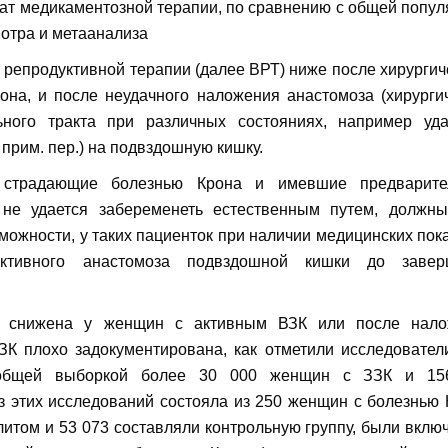
ат медикаментозной терапии, по сравнению с общей попул
мотра и метаанализа
 репродуктивной терапии (далее ВРТ) ниже после хирургич
она, и после неудачного наложения анастомоза (хирурги
ьного тракта при различных состояниях, например уд
прим. пер.) на подвздошную кишку.
 страдающие болезнью Крона и имевшие предварите
 не удается забеременеть естественным путем, должн
можности, у таких пациенток при наличии медицинских пок
ективного анастомоза подвздошной кишки до завер
ть снижена у женщин с активным ВЗК или после нало
ЗК плохо задокументирована, как отметили исследовател
 общей выборкой более 30 000 женщин с ЗЗК и 15
з этих исследований состояла из 250 женщин с болезнью 
итом и 53 073 составляли контрольную группу, были вклю