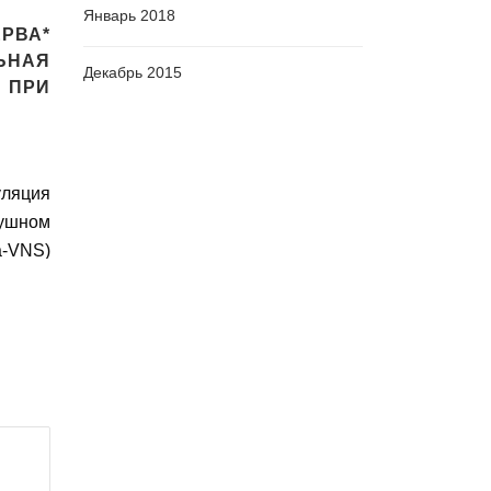
Январь 2018
РВА*
ЬНАЯ
Декабрь 2015
РИ
яция
ушном
-VNS)
вна в
льной
 и для
ким и
нием
вания
казало