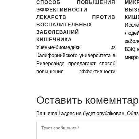
CПОСОБ ПОВЫШЕНИЯ
МИК
ЭФФЕКТИВНОСТИ
ВЫЗ
ЛЕКАРСТВ ПРОТИВ
КИШ
ВОСПАЛИТЕЛЬНЫХ
Иссле
ЗАБОЛЕВАНИЙ
люде
КИШЕЧНИКА
забол
Ученые-биомедики из
ВЗК) 
Калифорнийского университета в
микро
Риверсайде предлагают способ
повышения эффективности
лекарств против воспалительных
заболеваний кишечника (далее
ВЗК) и других состояний, в основе
Оставить комемнта
которых лежит воспаление.
Ваш email адрес не будет опублікован. Обя