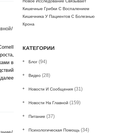
Новое Исследование Связывает
Кишечные Грибки С Воспалением
Кишечника У Пациентов С Болезнью
Крона
вной
ornell
КАТЕГОРИИ
ста,
(94)
Блог
ками в
ствий
(28)
Видео
(далее
(31)
Новости И Сообщения
(159)
Новости На Главной
(37)
Питание
(34)
Психологическая Помощь
тание