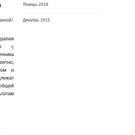
Январь 2018
и
вной
Декабрь 2015
рапия
ин с
чника
оятно,
том и
ежат
 общей
атам