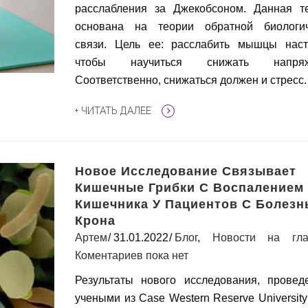
расслабления за Джекобсоном. Данная т
основана на теории обратной биологич
связи. Цель ее: расслабить мышцы наст
чтобы научиться снижать напряж
Соответственно, снижаться должен и стресс.
+ ЧИТАТЬ ДАЛЕЕ
Новое Исследование Связывает
Кишечные Грибки С Воспалением
Кишечника У Пациентов С Болез
Крона
Артем
31.01.2022
Блог
,
Новости на гла
Коментариев пока нет
Результаты нового исследования, провед
учеными из Сase Western Reserve Universit