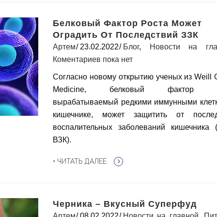
Белковый Фактор Роста Может
Оградить От Последствий ЗЗК
Артем
23.02.2022
Блог
,
Новости на гла
Коментариев пока нет
Согласно новому открытию ученых из Weill C
Medicine, белковый фактор ро
вырабатываемый редкими иммунными клет
кишечнике, может защитить от послед
воспалительных заболеваний кишечника 
ВЗК).
+ ЧИТАТЬ ДАЛЕЕ
Черника – Вкусный Суперфуд
Артем
08.02.2022
Новости на главной
,
Пи