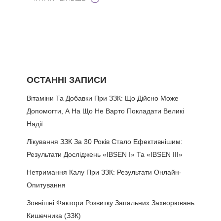
ОСТАННІ ЗАПИСИ
Вітаміни Та Добавки При ЗЗК: Що Дійсно Може
Допомогти, А На Що Не Варто Покладати Великі
Надії
Лікування ЗЗК За 30 Років Стало Ефективнішим:
Результати Досліджень «IBSEN I» Та «IBSEN III»
Нетримання Калу При ЗЗК: Результати Онлайн-
Опитування
Зовнішні Фактори Розвитку Запальних Захворювань
Кишечника (ЗЗК)