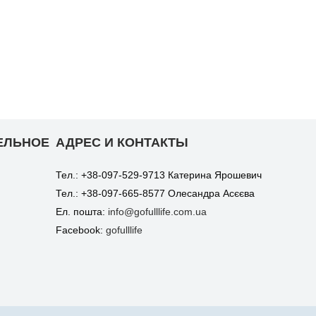
ЕЛЬНОЕ
АДРЕС И КОНТАКТЫ
Тел.: +38-097-529-9713 Катерина Ярошевич
Тел.: +38-097-665-8577 Олесандра Асєєва
Ел. пошта:
info@gofulllife.com.ua
Facebook:
gofulllife