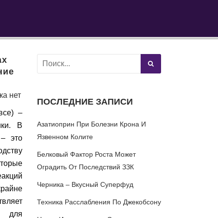
ах
ние
ка нет
ПОСЛЕДНИЕ ЗАПИСИ
все) –
Азатиоприн При Болезни Крона И
ки. В
Язвенном Колите
 – это
дству
Белковый Фактор Роста Может
торые
Оградить От Последствий ЗЗК
еакций
Черника – Вкусный Суперфуд
райне
твляет
Техника Расслабления По Джекобсону
в для