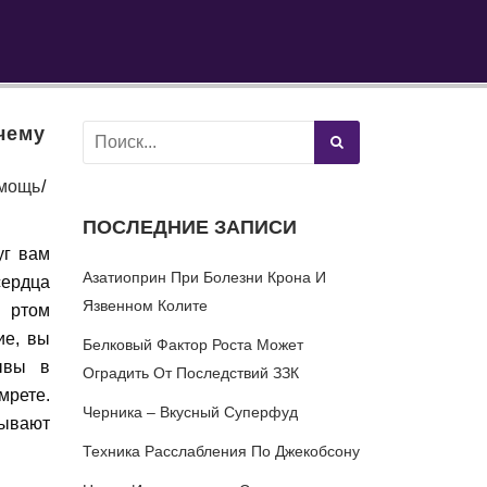
чему
мощь
ПОСЛЕДНИЕ ЗАПИСИ
уг вам
Азатиоприн При Болезни Крона И
сердца
Язвенном Колите
е ртом
ие, вы
Белковый Фактор Роста Может
зывы в
Оградить От Последствий ЗЗК
мрете.
Черника – Вкусный Суперфуд
зывают
Техника Расслабления По Джекобсону