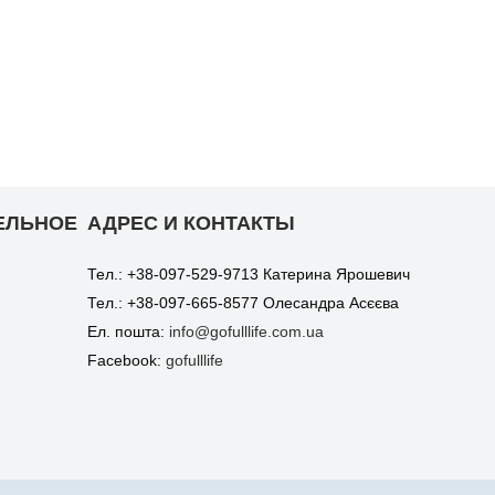
ЕЛЬНОЕ
АДРЕС И КОНТАКТЫ
Тел.: +38-097-529-9713 Катерина Ярошевич
Тел.: +38-097-665-8577 Олесандра Асєєва
Ел. пошта:
info@gofulllife.com.ua
Facebook:
gofulllife