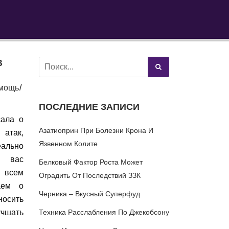
В
мощь
ПОСЛЕДНИЕ ЗАПИСИ
сала о
Азатиоприн При Болезни Крона И
атак,
Язвенном Колите
еально
я вас
Белковый Фактор Роста Может
 всем
Оградить От Последствий ЗЗК
аем о
Черника – Вкусный Суперфуд
носить
чшать
Техника Расслабления По Джекобсону