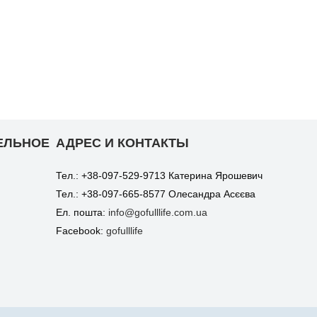
ЕЛЬНОЕ
АДРЕС И КОНТАКТЫ
Тел.: +38-097-529-9713 Катерина Ярошевич
Тел.: +38-097-665-8577 Олесандра Асєєва
Ел. пошта:
info@gofulllife.com.ua
Facebook:
gofulllife