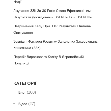
Надії
Лікування ЗЗК За 30 Років Стало Ефективнішим:
Результати Досліджень «IBSEN I» Та «IBSEN III»
Нетримання Калу При ЗЗК: Результати Онлайн-
Опитування
Зовнішні Фактори Розвитку Запальних Захворювань
Кишечника (ЗЗК)
Перебіг Виразкового Коліту В Європейській
Популяції
КАТЕГОРІЇ
(100)
Блог
(27)
Відео