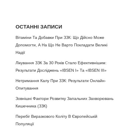
ОСТАННІ ЗАПИСИ
Вітаміни Та Добавки При ЗЗК: Що Дійсно Може
Допомогти, А На Що Не Варто Покладати Великі
Надії
Лікування ЗЗК За 30 Років Стало Ефективнішим:
Результати Досліджень «IBSEN I» Та «IBSEN III»
Нетримання Калу При ЗЗК: Результати Онлайн-
Опитування
Зовнішні Фактори Розвитку Запальних Захворювань
Кишечника (ЗЗК)
Перебіг Виразкового Коліту В Європейській
Популяції