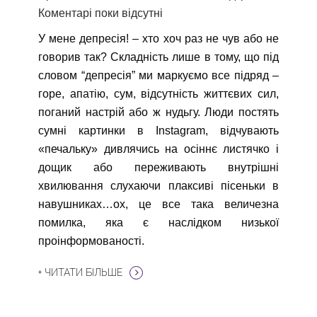
Коментарі поки відсутні
У мене депресія! – хто хоч раз не чув або не
говорив так? Складність лише в тому, що під
словом “депресія” ми маркуємо все підряд –
горе, апатію, сум, відсутність життєвих сил,
поганий настрій або ж нудьгу. Люди постять
сумні картинки в Instagram, відчувають
«печальку» дивлячись на осіннє листячко і
дощик або переживають внутрішні
хвилювання слухаючи плаксиві пісеньки в
навушниках…ох, це все така величезна
помилка, яка є наслідком низької
проінформованості.
+ ЧИТАТИ БІЛЬШЕ