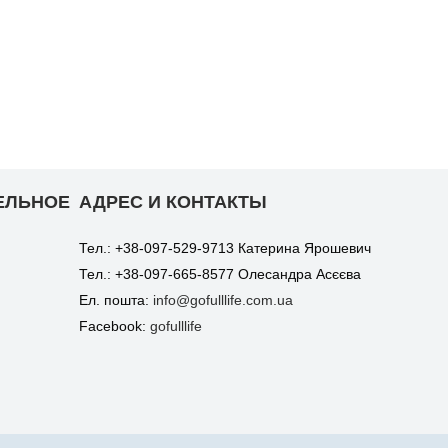
ЕЛЬНОЕ
АДРЕС И КОНТАКТЫ
Тел.: +38-097-529-9713 Катерина Ярошевич
Тел.: +38-097-665-8577 Олесандра Асєєва
Ел. пошта:
info@gofulllife.com.ua
Facebook:
gofulllife