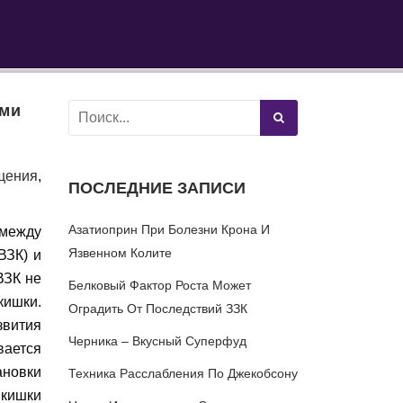
ыми
щения
,
ПОСЛЕДНИЕ ЗАПИСИ
Азатиоприн При Болезни Крона И
между
Язвенном Колите
ВЗК) и
ВЗК не
Белковый Фактор Роста Может
кишки.
Оградить От Последствий ЗЗК
звития
Черника – Вкусный Суперфуд
вается
ановки
Техника Расслабления По Джекобсону
 кишки